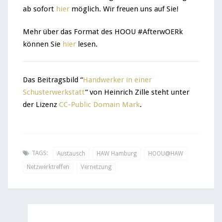
ab sofort
hier
möglich. Wir freuen uns auf Sie!
Mehr über das Format des HOOU #AfterwOERk
können Sie
hier
lesen.
Das Beitragsbild “
Handwerker in einer
Schusterwerkstatt
” von Heinrich Zille
steht unter
der Lizenz
CC-Public Domain Mark
.
TAGS:
Austausch
HAW Hamburg
HOOU@HAW
Netzwerktreffen
Vernetzung