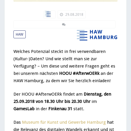
29.08.2018
HAW
Kommentare deaktiviert
HAW
für HOOU #AfterwOERk im September: Rohdiamanten für
OER
Welches Potenzial steckt in frei verwendbaren
(Kultur-)Daten? Und wie stellt man sie zur
Verfügung? – Um diese und weitere Fragen geht es
bei unserem nächsten
HOOU #AfterwOERk
an der
HAW Hamburg, zu dem wir Sie herzlich einladen!
Der HOOU #AfterwOERk findet am
Dienstag, den
25.09.2018 von 18.30 Uhr bis 20.30 Uhr
im
GamesLab
in der
Finkenau 31
statt.
Das
Museum für Kunst und Gewerbe Hamburg
hat
die Relevanz des digitalen Wandels erkannt und ist