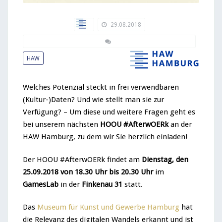
29.08.2018
HAW
Kommentare deaktiviert
HAW
für HOOU #AfterwOERk im September: Rohdiamanten für
OER
Welches Potenzial steckt in frei verwendbaren
(Kultur-)Daten? Und wie stellt man sie zur
Verfügung? – Um diese und weitere Fragen geht es
bei unserem nächsten
HOOU #AfterwOERk
an der
HAW Hamburg, zu dem wir Sie herzlich einladen!
Der HOOU #AfterwOERk findet am
Dienstag, den
25.09.2018 von 18.30 Uhr bis 20.30 Uhr
im
GamesLab
in der
Finkenau 31
statt.
Das
Museum für Kunst und Gewerbe Hamburg
hat
die Relevanz des digitalen Wandels erkannt und ist