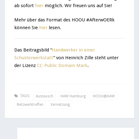
ab sofort
hier
möglich. Wir freuen uns auf Sie!
Mehr über das Format des HOOU #AfterwOERk
können Sie
hier
lesen.
Das Beitragsbild “
Handwerker in einer
Schusterwerkstatt
” von Heinrich Zille
steht unter
der Lizenz
CC-Public Domain Mark
.
TAGS:
Austausch
HAW Hamburg
HOOU@HAW
Netzwerktreffen
Vernetzung